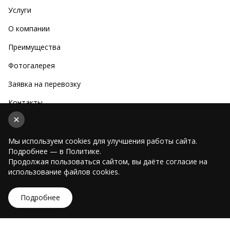
Услуги
О компании
Преимущества
Фотогалерея
Заявка на перевозку
Контакты
Блог
Мы используем cookies для улучшения работы сайта.
Тел.:
+7-903-335-24-47
Подробнее — в Политике.
Эл. почта:
samara@satrex.ru
Продолжая пользоваться сайтом, вы даёте согласие на
использование файлов cookies.
Время работы
Пн - Пт: 09:00 - 16:00
Подробнее
Сб - Вс: выходной
Адрес